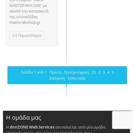
ΜΑΣΤΟΡΑΚΗ ΟΕΕ" με
σκοπό την κατασκευή
της ιστοσελίδας
mastorakishop.gr
[+] Περισσότερα
Σελίδα 1 από 7
Πρώτη
Προηγούμενη
[1]
2
3
4
5
Επόμενη
Τελευταία
Η ομάδα μας
Η
dnnZONE Web Services
αποτελείται από μία ομάδα
επαγγελματιών, στο χώρο της τεχνολογίας, που