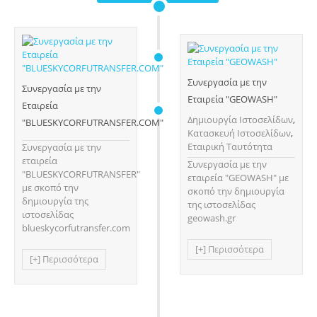
Συνεργασία με την
Συνεργασία με την
Εταιρεία "GEOWASH"
Εταιρεία
Δημιουργία Ιστοσελίδων
,
"BLUESKYCORFUTRANSFER.COM"
Κατασκευή Ιστοσελίδων
,
Εταιρική Ταυτότητα
Συνεργασία με την
εταιρεία
Συνεργασία με την
"BLUESKYCORFUTRANSFER"
εταιρεία "GEOWASH" με
με σκοπό την
σκοπό την δημιουργία
δημιουργία της
της ιστοσελίδας
ιστοσελίδας
geowash.gr
blueskycorfutransfer.com
[+] Περισσότερα
[+] Περισσότερα