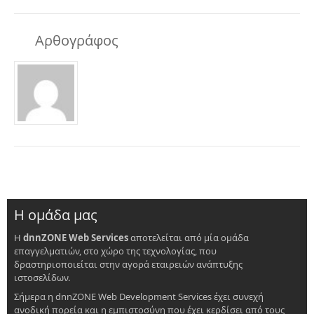
Αρθογράφος
Η ομάδα μας
Η
dnnZONE Web Services
αποτελείται από μία ομάδα
επαγγελματιών, στο χώρο της τεχνολογίας, που
δραστηριοποιείται στην αγορά εταιρειών ανάπτυξης
ιστοσελίδων.
Σήμερα η dnnZONE Web Development Services έχει συνεχή
ανοδική πορεία και η εμπιστοσύνη που έχει κερδίσει από τους