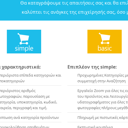
Θα καταγράψουμε τις απαιτήσεις σας και θα επι
καλύπτει τις ανάγκες της επιχείρησής σας, όσο 
 χαρακτηριστικά:
Επιπλέον της simple:
περιόριστα επίπεδα κατηγοριών και
Προχωρημένες Κατηγορίες μ
ποκατηγοριών
συμμετοχή στην Αναζήτηση
περιόριστος αριθμός
Εργαλείο Zoom για όλες τις ε
ωτογραφιών, παρουσίαση με
του προϊόντος και Λειτουργί
ατηγορία, υποκατηγορία, κωδικό,
υδατογραφήματος για όλες τ
ταιρεία, περιγραφή και τιμή.
φωτογραφίες πλήρους μεγέθ
κπτωση ανά κατηγορία προϊόντων
Πληρωμή με πιστωτικές κάρτ
αρακολούθηση αποθεμάτων
Εκπτωτικά κουπόνια