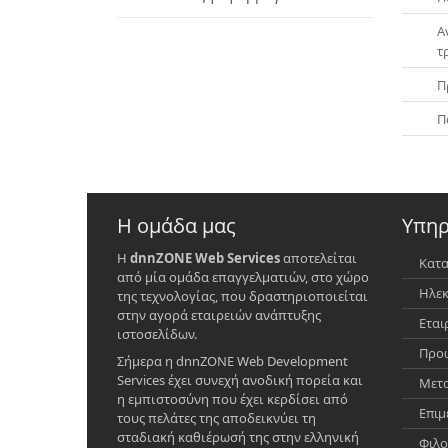
Α
τ
Π
Π
Η ομάδα μας
Υπηρ
Η
dnnZONE Web Services
αποτελείται
Κατα
από μία ομάδα επαγγελματιών, στο χώρο
Ηλεκ
της τεχνολογίας, που δραστηριοποιείται
στην αγορά εταιρειών ανάπτυξης
Εται
ιστοσελίδων.
Προώ
Σήμερα η dnnZONE Web Development
Services έχει συνεχή ανοδική πορεία και
Μετα
η εμπιστοσύνη που έχει κερδίσει από
Επιμ
τους πελάτες της αποδεικνύει τη
σταδιακή καθιέρωσή της στην ελληνική
Φιλο