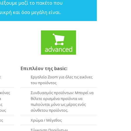
λέξουμε μαζί το πακέτο που
μικρή και όσο μεγάλη είναι.
Επιπλέον της basic:
ε
Εργαλείο Zoom για όλες τις εικόνες
του προϊόντος
ικόνες
Συνδυασμός προϊόντων: Μπορεί να
α
θέλετε ορισμένα προϊόντα να
ις
πωλούνται μόνο ως μέρος ενός
ους
σύνθετου προϊόντος.
ες
Χρώμα / Μέγεθος
Σύγκριση Προϊόντων