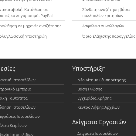
ντικαταβολή, Κατάθεση σε
Σύνθετη αναζήτηση βάσει
ραπεζικό λογαριασμό, PayPal
πολλαπλών κριτηρίων
ροώθηση σε μηχανές αναζήτησης
Ασφάλεια συναλλαγών
ολυγλωσσική Υποστήριξη
Όριο ελάχιστης παραγγελίας
εσίες
Υποστήριξη
σκευή Ιστοσελίδων
Νέο Αίτημα Εξυπηρέτησης
τρονικό Εμπόριο
Βάση Γνώσης
ρική Ταυτότητα
Εγχειρίδια Χρήσης
θηση Ιστοσελίδων
Κέντρο Λήψης Αρχείων
φράσεις Ιστοσελίδων
Δείγματα Εργασιών
έλεια Κειμένων
Δείγματα Ιστοσελίδων
ξενία Ιστοσελίδων