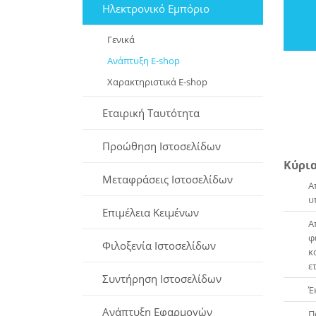
Ηλεκτρονικό Εμπόριο
Γενικά
Ανάπτυξη E-shop
Χαρακτηριστικά E-shop
Εταιρική Ταυτότητα
Προώθηση Ιστοσελίδων
Κύρια
Μεταφράσεις Ιστοσελίδων
Α
υ
Επιμέλεια Κειμένων
Α
φ
Φιλοξενία Ιστοσελίδων
κ
ε
Συντήρηση Ιστοσελίδων
Έ
Ανάπτυξη Εφαρμογών
Π