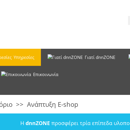
Υπηρεσίες
Γιατί dnnZONE
Επικοινωνία
όριο
>>
Ανάπτυξη E-shop
Η
dnnZONE
προσφέρει τρία επίπεδα υλοπο