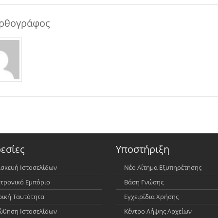
ρθογράφος
εσίες
Υποστήριξη
σκευή Ιστοσελίδων
Νέο Αίτημα Εξυπηρέτησης
τρονικό Εμπόριο
Βάση Γνώσης
ρική Ταυτότητα
Εγχειρίδια Χρήσης
θηση Ιστοσελίδων
Κέντρο Λήψης Αρχείων