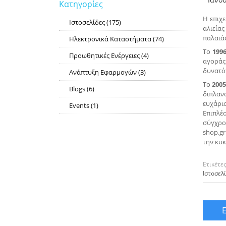
Κατηγορίες
Η επιχ
Ιστοσελίδες
(175)
RSS
αλιείας
παλαιάς
Ηλεκτρονικά Καταστήματα
(74)
RSS
Το
199
Προωθητικές Ενέργειες
(4)
RSS
αγοράς 
δυνατότ
Ανάπτυξη Εφαρμογών
(3)
RSS
Το
200
Blogs
(6)
RSS
διπλαν
ευχάρισ
Events
(1)
RSS
Επιπλέ
σύγχρο
shop.gr
την κυ
Ετικέτε
Ιστοσελ
E