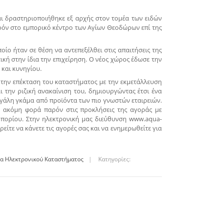
αι δραστηριοποιήθηκε εξ αρχής στον τομέα των ειδών
παρόν στο εμπορικό κέντρο των Αγίων Θεοδώρων επί της
ίο ήταν σε θέση να αντεπεξέλθει στις απαιτήσεις της
κή στην ίδια την επιχείρηση. Ο νέος χώρος έδωσε την
και κυνηγίου.
 την επέκταση του καταστήματος με την εκμετάλλευση
 την ριζική ανακαίνιση του, δημιουργώντας έτσι ένα
εγάλη γκάμα από προϊόντα των πιο γνωστών εταιρειών.
α ακόμη φορά παρόν στις προκλήσεις της αγοράς με
πορίου. Στην ηλεκτρονική μας διεύθυνση www.aqua-
είτε να κάνετε τις αγορές σας και να ενημερωθείτε για
ία Ηλεκτρονικού Καταστήματος
|
Κατηγορίες: