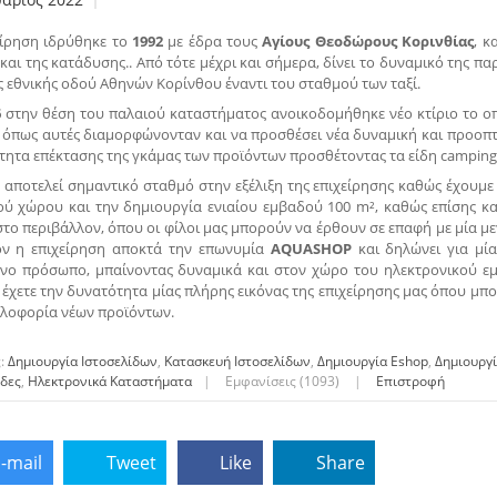
είρηση ιδρύθηκε το
1992
με έδρα τους
Αγίους Θεοδώρους Κορινθίας
, κ
 και της κατάδυσης.. Από τότε μέχρι και σήμερα, δίνει το δυναμικό της 
 εθνικής οδού Αθηνών Κορίνθου έναντι του σταθμού των ταξί.
6
στην θέση του παλαιού καταστήματος ανοικοδομήθηκε νέο κτίριο το οπο
όπως αυτές διαμορφώνονταν και να προσθέσει νέα δυναμική και προοπτι
ητα επέκτασης της γκάμας των προϊόντων προσθέτοντας τα είδη camping 
5
αποτελεί σημαντικό σταθμό στην εξέλιξη της επιχείρησης καθώς έχουμε
ού χώρου και την δημιουργία ενιαίου εμβαδού 100 m², καθώς επίσης και
το περιβάλλον, όπου οι φίλοι μας μπορούν να έρθουν σε επαφή με μία μ
ον η επιχείρηση αποκτά την επωνυμία
AQUASHOP
και δηλώνει για μί
νο πρόσωπο, μπαίνοντας δυναμικά και στον χώρο του ηλεκτρονικού εμ
 έχετε την δυνατότητα μίας πλήρης εικόνας της επιχείρησης μας όπου μπορ
κλοφορία νέων προϊόντων.
ς:
Δημιουργία Ιστοσελίδων
,
Κατασκευή Ιστοσελίδων
,
Δημιουργία Eshop
,
Δημιουργ
ίδες
,
Ηλεκτρονικά Καταστήματα
|
Εμφανίσεις (1093)
|
Επιστροφή
-mail
Tweet
Like
Share