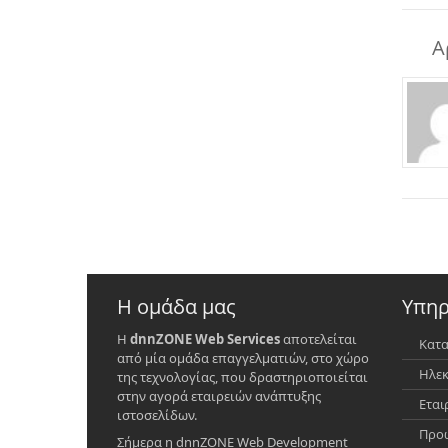
Α
Η ομάδα μας
Υπηρ
Η
dnnZONE Web Services
αποτελείται
Κατα
από μία ομάδα επαγγελματιών, στο χώρο
Ηλεκ
της τεχνολογίας, που δραστηριοποιείται
στην αγορά εταιρειών ανάπτυξης
Εται
ιστοσελίδων.
Προώ
Σήμερα η dnnZONE Web Development