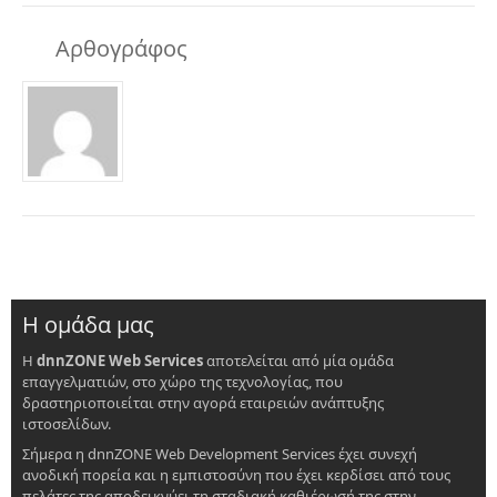
Αρθογράφος
Η ομάδα μας
Η
dnnZONE Web Services
αποτελείται από μία ομάδα
επαγγελματιών, στο χώρο της τεχνολογίας, που
δραστηριοποιείται στην αγορά εταιρειών ανάπτυξης
ιστοσελίδων.
Σήμερα η dnnZONE Web Development Services έχει συνεχή
ανοδική πορεία και η εμπιστοσύνη που έχει κερδίσει από τους
πελάτες της αποδεικνύει τη σταδιακή καθιέρωσή της στην