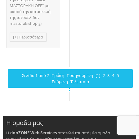
ΜΑΣΤΟΡΑΚΗ ΟΕΕ" με
σκοπό την κατασκευή
της ιστοσελίδας
mastorakishop.gr
[+] Περισσότερα
Σελίδα 1 από 7
Πρώτη
Προηγούμενη
[1]
2
3
4
5
Επόμενη
Τελευταία
Η ομάδα μας
Η
dnnZONE Web Services
αποτελείται από μία ομάδα
επαγγελματιών, στο χώρο της τεχνολογίας, που