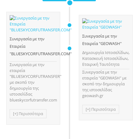
Συνεργασία με την
Συνεργασία με την
Εταιρεία "GEOWASH"
Εταιρεία
Δημιουργία Ιστοσελίδων
,
"BLUESKYCORFUTRANSFER.COM"
Κατασκευή Ιστοσελίδων
,
Εταιρική Ταυτότητα
Συνεργασία με την
εταιρεία
Συνεργασία με την
"BLUESKYCORFUTRANSFER"
εταιρεία "GEOWASH" με
με σκοπό την
σκοπό την δημιουργία
δημιουργία της
της ιστοσελίδας
ιστοσελίδας
geowash.gr
blueskycorfutransfer.com
[+] Περισσότερα
[+] Περισσότερα