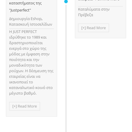
καταστήματος της
Καταλύματα στην
"Justperfect"
Πρέβεζα
Δημιουργία Eshop
,
Κατασκευή Ιστοσελίδων
[+] Read More
Η JUST PERFECT
ιδρύθηκε το 1989 και
δραστηριοποιείται
ενεργά στο χώρο της
μόδας με έμφαση στην
ποιότητα και την
μοναδικότητα των
ρούχων. Η δέσμευση της
εταιρείας είναι να
ικανοποιεί το
καταναλωτικό κοινό στο
μέγιστο βαθμό.
[+] Read More