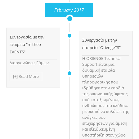
February 2017
Συνεργασία με την
Συνεργασία με την
εταιρεία "mitheo
εταιρεία "OriengeTS"
EVENTS"
Η ORIENGE Technical
Διοργανώσεις Γάμων.
Support είναι μια
δυναμική εταιρία
υπηρεσιών
[+] Read More
πληροφορικής που
ιδρύθηκε στην καρδιά
της οικονομικής ύφεσης
από καταξιωμένους
ανθρώπους του κλάδου,
με σκοπό να καλύψει της
ανάγκες των
επιχειρήσεων για άμεση
και εξειδικευμένη
υποστήριξη στον χώρο