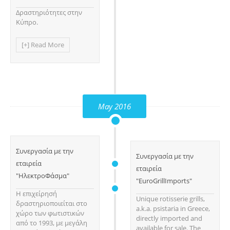
Δραστηριότητες στην
Κύπρο.
[+] Read More
May 2016
Συνεργασία με την
Συνεργασία με την
εταιρεία
εταιρεία
"ΗλεκτροΦάσμα"
"EuroGrillImports"
H επιχείρησή
Unique rotisserie grills,
δραστηριοποιείται στο
a.k.a. psistaria in Greece,
χώρο των φωτιστικών
directly imported and
από το 1993, με μεγάλη
available for sale. The