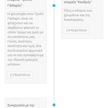
εταιρεία "Κανδρής"
Γάϊδαρός"
Όλος ο κόσμος των
Η φιλοσοφία στον Τρελό
χρωμάτων και της
Γάιδαρο, είναι να
διακόσμησης.
φτιάχνουν και να
σερβίρουν φαγητό το
[+] Read More
οποίο τρώμε και εμείς με
τις οικογένειες μας.
Γεύση, ποιότητα,
ποσότητα και τιμή, όλα
συνδυασμένα αρμονικά
για να σας προσφέρουμε
την ιδανική εμπειρία
γεύσεων.
[+] Read More
Συνεργασία με την