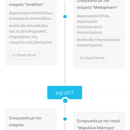
Συνεργασία με την
εταιρεία "Vmathios"
εταιρεία "Mediapharm"
Δημιουργία Ιστοσελίδων
,
Δημιουργία Eshop
,
Κατασκευή Ιστοσελίδων
Δημιουργία
Ανάπτυξη Ιστοσελίδας
Ηλεκτρονικού
για τις ξενοδοχειακές
Καταστήματος
επιχειρήσεις της
Ανάπτυξη Ηλεκτρονικού
εταιρείας στη Σαντορίνη
Καταστήματος
[+] Read More
[+] Read More
July 2017
Συνεργασία με την
Συνεργασία με την Ιατρό
εταιρεία
"Μαριλένα Μάστορα"