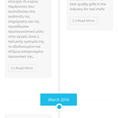
επιτυχία. Oι κύριοι
best quality grills in the
παράγοντες που
industry for real chefs!
συνετέλεσαν στη
ανάπτυξη της
[+] Read More
επιχείρησης και της
προσέδωσαν
πρωταγωνιστικό ρόλο
στην αγορά, είναι η
πολυετής εμπειρία της,
το εξειδικευμένο και
πλήρως καταρτισμένο
προσωπικό της..
[+] Read More
March 2016