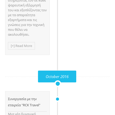
στηρίζοντας τον σε κάθε
ψαρευτική εξόρμησή
του και εξοπλίζοντας τον
με τα απαραίτητα
εξαρτήματα και τις
γνώσεις για την τεχνική
που θέλει να
ακολουθήσει.
[+] Read More
October 2016
Συνεργασία με την
εταιρεία "RCK Travel"
Μια νέα δυναμική