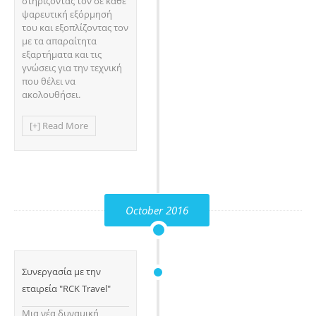
στηρίζοντας τον σε κάθε
ψαρευτική εξόρμησή
του και εξοπλίζοντας τον
με τα απαραίτητα
εξαρτήματα και τις
γνώσεις για την τεχνική
που θέλει να
ακολουθήσει.
[+] Read More
October 2016
Συνεργασία με την
εταιρεία "RCK Travel"
Μια νέα δυναμική