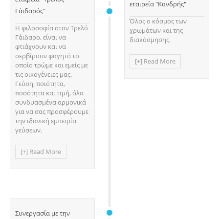
εταιρεία "Κανδρής"
Γάϊδαρός"
Όλος ο κόσμος των
Η φιλοσοφία στον Τρελό
χρωμάτων και της
Γάιδαρο, είναι να
διακόσμησης.
φτιάχνουν και να
σερβίρουν φαγητό το
[+] Read More
οποίο τρώμε και εμείς με
τις οικογένειες μας.
Γεύση, ποιότητα,
ποσότητα και τιμή, όλα
συνδυασμένα αρμονικά
για να σας προσφέρουμε
την ιδανική εμπειρία
γεύσεων.
[+] Read More
Συνεργασία με την