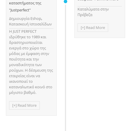
καταστήματος της
Καταλύματα στην
"Justperfect"
Πρέβεζα
Δημιουργία Eshop
,
Κατασκευή Ιστοσελίδων
[+] Read More
Η JUST PERFECT
ιδρύθηκε το 1989 και
δραστηριοποιείται
ενεργά στο χώρο της
μόδας με έμφαση στην
ποιότητα και την
μοναδικότητα των
ρούχων. Η δέσμευση της
εταιρείας είναι να
ικανοποιεί το
καταναλωτικό κοινό στο
μέγιστο βαθμό.
[+] Read More