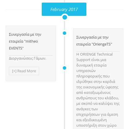
February 2017
Συνεργασία με την
Συνεργασία με την
εταιρεία "mitheo
εταιρεία "OriengeTS"
EVENTS"
Η ORIENGE Technical
Διοργανώσεις Γάμων.
Support είναι μια
δυναμική εταιρία
υπηρεσιών
[+] Read More
πληροφορικής που
ιδρύθηκε στην καρδιά
της οικονομικής ύφεσης
από καταξιωμένους
ανθρώπους του κλάδου,
με σκοπό να καλύψει της
ανάγκες των
επιχειρήσεων για άμεση
και εξειδικευμένη
υποστήριξη στον χώρο