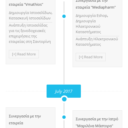
Συνεργασία με την
εταιρεία "Vmathios"
εταιρεία "Mediapharm"
Δημιουργία Ιστοσελίδων
,
Δημιουργία Eshop
,
Κατασκευή Ιστοσελίδων
Δημιουργία
Ανάπτυξη Ιστοσελίδας
Ηλεκτρονικού
για τις ξενοδοχειακές
Καταστήματος
επιχειρήσεις της
Ανάπτυξη Ηλεκτρονικού
εταιρείας στη Σαντορίνη
Καταστήματος
[+] Read More
[+] Read More
July 2017
Συνεργασία με την
Συνεργασία με την Ιατρό
εταιρεία
"Μαριλένα Μάστορα"