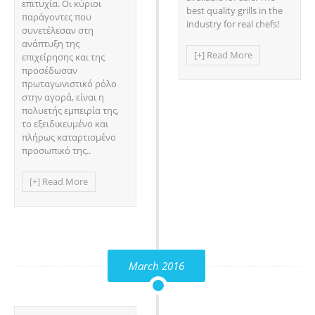
επιτυχία. Oι κύριοι
best quality grills in the
παράγοντες που
industry for real chefs!
συνετέλεσαν στη
ανάπτυξη της
[+] Read More
επιχείρησης και της
προσέδωσαν
πρωταγωνιστικό ρόλο
στην αγορά, είναι η
πολυετής εμπειρία της,
το εξειδικευμένο και
πλήρως καταρτισμένο
προσωπικό της..
[+] Read More
March 2016