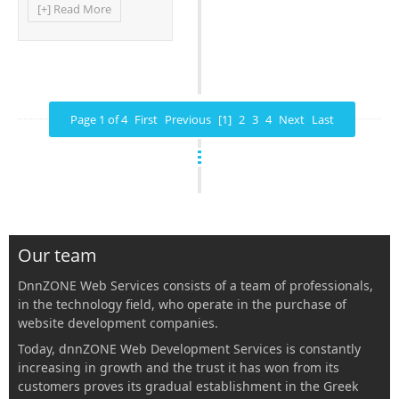
[+] Read More
Page 1 of 4
First
Previous
[1]
2
3
4
Next
Last
Our team
DnnZONE Web Services consists of a team of professionals,
in the technology field, who operate in the purchase of
website development companies.
Today, dnnZONE Web Development Services is constantly
increasing in growth and the trust it has won from its
customers proves its gradual establishment in the Greek