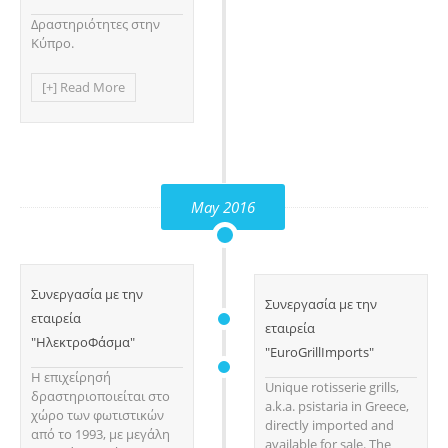
Δραστηριότητες στην
Κύπρο.
[+] Read More
May 2016
Συνεργασία με την
Συνεργασία με την
εταιρεία
εταιρεία
"ΗλεκτροΦάσμα"
"EuroGrillImports"
H επιχείρησή
Unique rotisserie grills,
δραστηριοποιείται στο
a.k.a. psistaria in Greece,
χώρο των φωτιστικών
directly imported and
από το 1993, με μεγάλη
available for sale. The