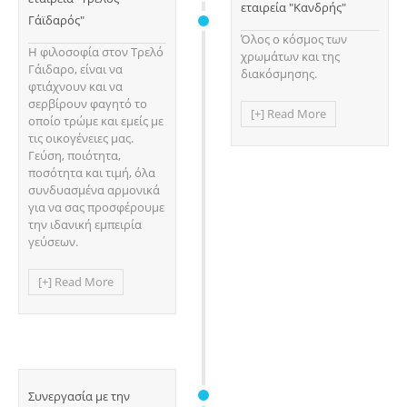
εταιρεία "Κανδρής"
Γάϊδαρός"
Όλος ο κόσμος των
Η φιλοσοφία στον Τρελό
χρωμάτων και της
Γάιδαρο, είναι να
διακόσμησης.
φτιάχνουν και να
σερβίρουν φαγητό το
[+] Read More
οποίο τρώμε και εμείς με
τις οικογένειες μας.
Γεύση, ποιότητα,
ποσότητα και τιμή, όλα
συνδυασμένα αρμονικά
για να σας προσφέρουμε
την ιδανική εμπειρία
γεύσεων.
[+] Read More
Συνεργασία με την