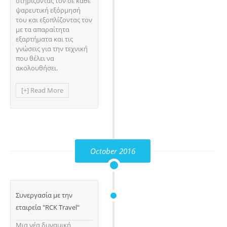
στηρίζοντας τον σε κάθε
ψαρευτική εξόρμησή
του και εξοπλίζοντας τον
με τα απαραίτητα
εξαρτήματα και τις
γνώσεις για την τεχνική
που θέλει να
ακολουθήσει.
[+] Read More
October 2016
Συνεργασία με την
εταιρεία "RCK Travel"
Μια νέα δυναμική