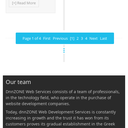
[+] Read More
Page 1 of 4
First
Previous
[1]
2
3
4
Next
Last
Our team
DnnZONE Web Services consists of a team of professionals,
in the technology field, who operate in the purchase of
website development companies.
Today, dnnZONE Web Development Services is constantly
increasing in growth and the trust it has won from its
customers proves its gradual establishment in the Greek