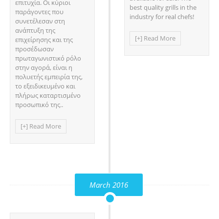
επιτυχία. Oι κύριοι
best quality grills in the
παράγοντες που
industry for real chefs!
συνετέλεσαν στη
ανάπτυξη της
[+] Read More
επιχείρησης και της
προσέδωσαν
πρωταγωνιστικό ρόλο
στην αγορά, είναι η
πολυετής εμπειρία της,
το εξειδικευμένο και
πλήρως καταρτισμένο
προσωπικό της..
[+] Read More
March 2016