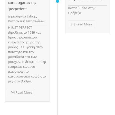
καταστήματος της
Καταλύματα στην
"Justperfect"
Πρέβεζα
Δημιουργία Eshop
,
Κατασκευή Ιστοσελίδων
[+] Read More
Η JUST PERFECT
ιδρύθηκε το 1989 και
δραστηριοποιείται
ενεργά στο χώρο της
μόδας με έμφαση στην
ποιότητα και την
μοναδικότητα των
ρούχων. Η δέσμευση της
εταιρείας είναι να
ικανοποιεί το
καταναλωτικό κοινό στο
μέγιστο βαθμό.
[+] Read More