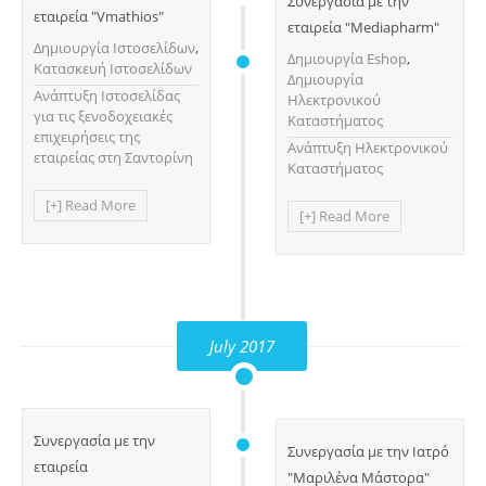
Συνεργασία με την
εταιρεία "Vmathios"
εταιρεία "Mediapharm"
Δημιουργία Ιστοσελίδων
,
Δημιουργία Eshop
,
Κατασκευή Ιστοσελίδων
Δημιουργία
Ανάπτυξη Ιστοσελίδας
Ηλεκτρονικού
για τις ξενοδοχειακές
Καταστήματος
επιχειρήσεις της
Ανάπτυξη Ηλεκτρονικού
εταιρείας στη Σαντορίνη
Καταστήματος
[+] Read More
[+] Read More
July 2017
Συνεργασία με την
Συνεργασία με την Ιατρό
εταιρεία
"Μαριλένα Μάστορα"