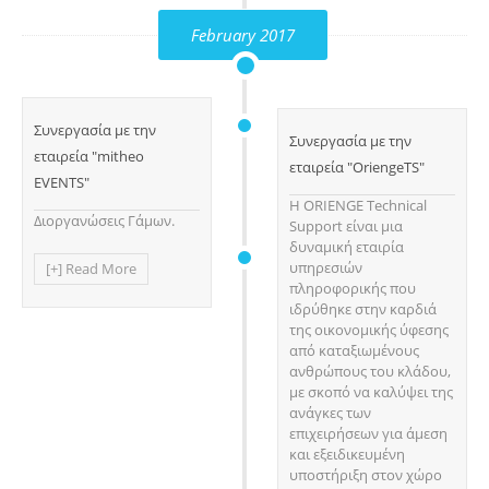
February 2017
Συνεργασία με την
Συνεργασία με την
εταιρεία "mitheo
εταιρεία "OriengeTS"
EVENTS"
Η ORIENGE Technical
Διοργανώσεις Γάμων.
Support είναι μια
δυναμική εταιρία
υπηρεσιών
[+] Read More
πληροφορικής που
ιδρύθηκε στην καρδιά
της οικονομικής ύφεσης
από καταξιωμένους
ανθρώπους του κλάδου,
με σκοπό να καλύψει της
ανάγκες των
επιχειρήσεων για άμεση
και εξειδικευμένη
υποστήριξη στον χώρο