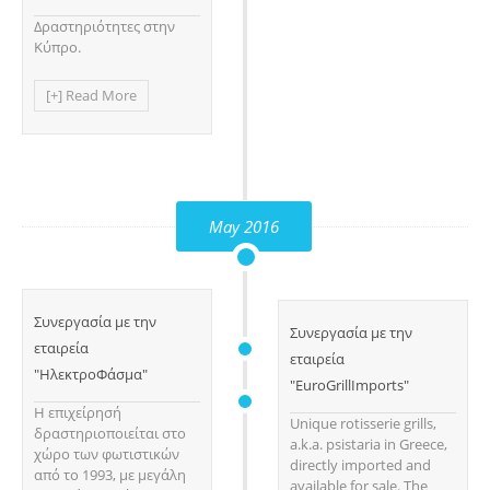
Δραστηριότητες στην
Κύπρο.
[+] Read More
May 2016
Συνεργασία με την
Συνεργασία με την
εταιρεία
εταιρεία
"ΗλεκτροΦάσμα"
"EuroGrillImports"
H επιχείρησή
Unique rotisserie grills,
δραστηριοποιείται στο
a.k.a. psistaria in Greece,
χώρο των φωτιστικών
directly imported and
από το 1993, με μεγάλη
available for sale. The