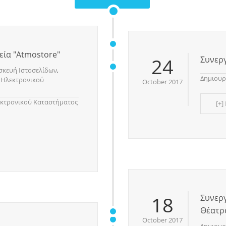
εία "Atmostore"
24
Συνεργ
σκευή Ιστοσελίδων
,
Δημιουρ
 Ηλεκτρονικού
October 2017
εκτρονικού Καταστήματος
[+]
18
Συνεργ
Θέατρ
October 2017