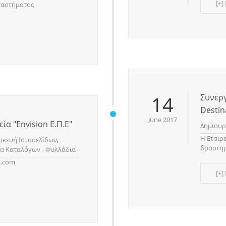
[+]
ταστήματος
14
Συνεργ
Destin
June 2017
ία "Envision Ε.Π.Ε"
Δημιουρ
H Εταιρ
σκευή Ιστοσελίδων
,
δραστηρ
α Καταλόγων - Φυλλάδια
i.com
[+]