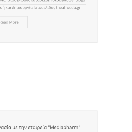
γία Ιστοσελίδων
,
Κατασκευή Ιστοσελίδων
,
Blogs
υή και Δημιουργία Ιστοσελίδας theatroedu.gr
 Read More
ασία με την εταιρεία "Mediapharm"