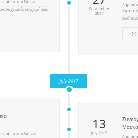
σκευή Ιστοσελίδων
Δημιουρ
September
ενοδοχειακές επιχειρήσεις
Καταστ
2017
Ανάπτυξ
[+]
July 2017
εία
13
Συνεργ
Μάστο
July 2017
σκευή Ιστοσελίδων
,
Δημιουρ