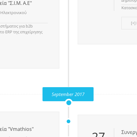
Δημιουρ
α "Σ.Ι.Μ. Α.Ε"
Κατασκε
 Ηλεκτρονικού
[+]
στήματος για b2b
το ERP της επιχείρησης
September 2017
εία "Vmathios"
27
Συνεργ