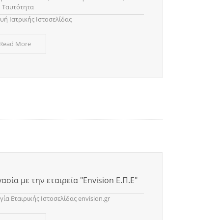
ή Ταυτότητα
υή Ιατρικής Ιστοσελίδας
 Read More
ασία με την εταιρεία "Envision Ε.Π.Ε"
ία Eταιρικής Ιστοσελίδας envision.gr