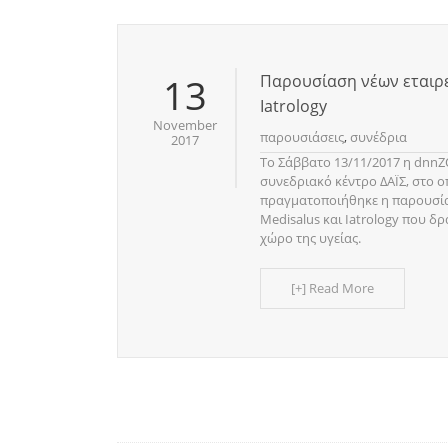
13
Παρουσίαση νέων εταιρε
Iatrology
November
παρουσιάσεις
,
συνέδρια
2017
Το Σάββατο 13/11/2017 η dnn
συνεδριακό κέντρο ΔΑΪΣ, στο ο
πραγματοποιήθηκε η παρουσία
Medisalus και Iatrology που δ
χώρο της υγείας.
[+] Read More