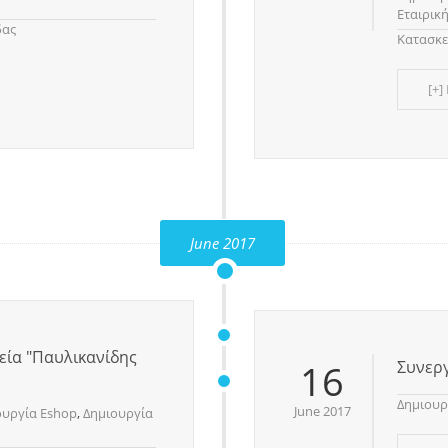
Εταιρικ
δας
Κατασκε
[+]
June 2017
εία "Παυλικανίδης
16
Συνεργ
Δημιουργ
June 2017
ουργία Eshop
,
Δημιουργία