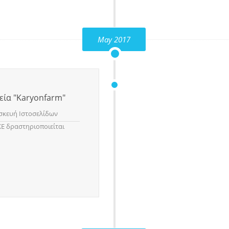
May 2017
εία "Karyonfarm"
σκευή Ιστοσελίδων
ΚΕ δραστηριοποιείται