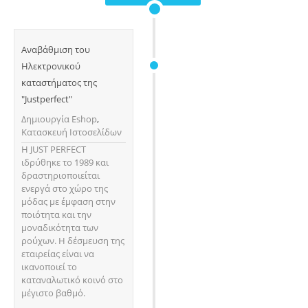
Αναβάθμιση του
Ηλεκτρονικού
καταστήματος της
"Justperfect"
Δημιουργία Eshop
,
Κατασκευή Ιστοσελίδων
Η JUST PERFECT
ιδρύθηκε το 1989 και
δραστηριοποιείται
ενεργά στο χώρο της
μόδας με έμφαση στην
ποιότητα και την
μοναδικότητα των
ρούχων. Η δέσμευση της
εταιρείας είναι να
ικανοποιεί το
καταναλωτικό κοινό στο
μέγιστο βαθμό.