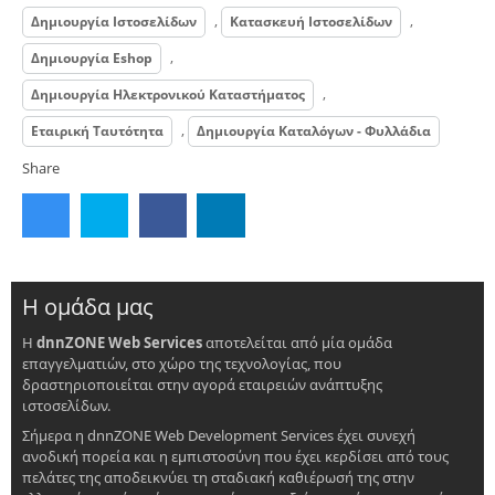
,
,
Δημιουργία Ιστοσελίδων
Κατασκευή Ιστοσελίδων
,
Δημιουργία Eshop
,
Δημιουργία Ηλεκτρονικού Καταστήματος
,
Εταιρική Ταυτότητα
Δημιουργία Καταλόγων - Φυλλάδια
Share
Η ομάδα μας
Η
dnnZONE Web Services
αποτελείται από μία ομάδα
επαγγελματιών, στο χώρο της τεχνολογίας, που
δραστηριοποιείται στην αγορά εταιρειών ανάπτυξης
ιστοσελίδων.
Σήμερα η dnnZONE Web Development Services έχει συνεχή
ανοδική πορεία και η εμπιστοσύνη που έχει κερδίσει από τους
πελάτες της αποδεικνύει τη σταδιακή καθιέρωσή της στην