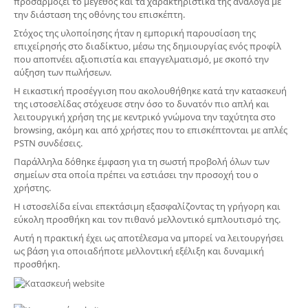
προσαρμόζει το μέγεθος και τα χαρακτηριστικά της ανάλογα με
την διάσταση της οθόνης του επισκέπτη.
Στόχος της υλοποίησης ήταν η εμπορική παρουσίαση της
επιχείρησής στο διαδίκτυο, μέσω της δημιουργίας ενός προφίλ
που αποπνέει αξιοπιστία και επαγγελματισμό, με σκοπό την
αύξηση των πωλήσεων.
Η εικαστική προσέγγιση που ακολουθήθηκε κατά την κατασκευή
της ιστοσελίδας στόχευσε στην όσο το δυνατόν πιο απλή και
λειτουργική χρήση της με κεντρικό γνώμονα την ταχύτητα στο
browsing, ακόμη και από χρήστες που το επισκέπτονται με απλές
PSTN συνδέσεις.
Παράλληλα δόθηκε έμφαση για τη σωστή προβολή όλων των
σημείων στα οποία πρέπει να εστιάσει την προσοχή του ο
χρήστης.
Η ιστοσελίδα είναι επεκτάσιμη εξασφαλίζοντας τη γρήγορη και
εύκολη προσθήκη και τον πιθανό μελλοντικό εμπλουτισμό της.
Αυτή η πρακτική έχει ως αποτέλεσμα να μπορεί να λειτουργήσει
ως βάση για οποιαδήποτε μελλοντική εξέλιξη και δυναμική
προσθήκη.