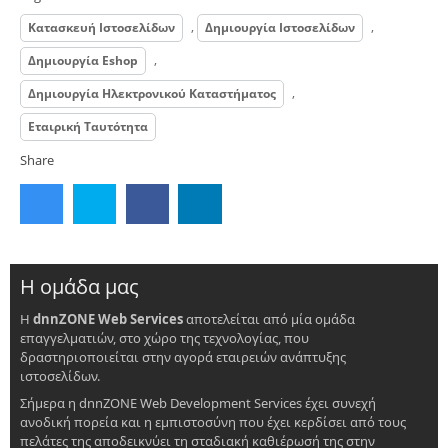
,
,
Κατασκευή Ιστοσελίδων
Δημιουργία Ιστοσελίδων
,
Δημιουργία Eshop
,
Δημιουργία Ηλεκτρονικού Καταστήματος
Εταιρική Ταυτότητα
Share
Η ομάδα μας
Η
dnnZONE Web Services
αποτελείται από μία ομάδα
επαγγελματιών, στο χώρο της τεχνολογίας, που
δραστηριοποιείται στην αγορά εταιρειών ανάπτυξης
ιστοσελίδων.
Σήμερα η dnnZONE Web Development Services έχει συνεχή
ανοδική πορεία και η εμπιστοσύνη που έχει κερδίσει από τους
πελάτες της αποδεικνύει τη σταδιακή καθιέρωσή της στην